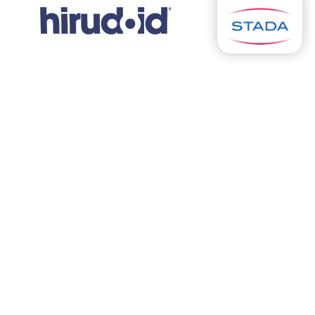
Hirudoid®
creme
Hirudoid® Creme pode ser utilizado em derrames e
varizes nas coxas e pernas; em casos de
inflamação dos vasos linfáticos ou linfonodos; tem
ação anti-inflamatória e
trata de forma eficaz as
Nódoas Negras
e Hematomas.
Tripla Ação: acelera o desaparecimento de
Nódoas
Negras
e Hematomas; promove o processo de
cicatrização; Ação anti-inflamatória