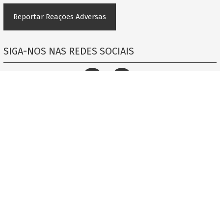
Reportar Reações Adversas
SIGA-NOS NAS REDES SOCIAIS
FALE CONNOSCO
Contacto
info@stada.pt
pharmacovigilance@stada.pt
+351 211 209 870