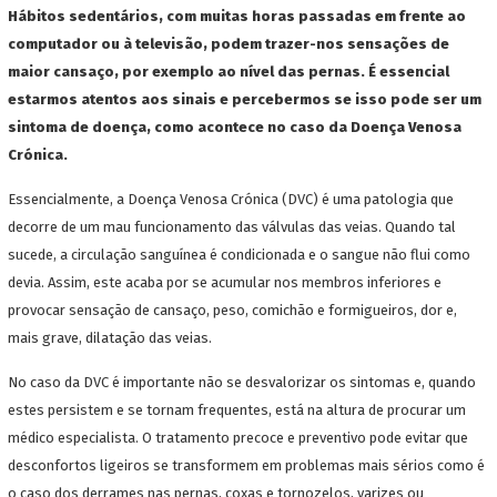
Hábitos sedentários, com muitas horas passadas em frente ao
computador ou à televisão, podem trazer-nos sensações de
maior cansaço, por exemplo ao nível das pernas. É essencial
estarmos atentos aos sinais e percebermos se isso pode ser um
sintoma de doença, como acontece no caso da Doença Venosa
Crónica.
Essencialmente, a Doença Venosa Crónica (DVC) é uma patologia que
decorre de um mau funcionamento das válvulas das veias. Quando tal
sucede, a circulação sanguínea é condicionada e o sangue não flui como
devia. Assim, este acaba por se acumular nos membros inferiores e
provocar sensação de cansaço, peso, comichão e formigueiros, dor e,
mais grave, dilatação das veias.
No caso da DVC é importante não se desvalorizar os sintomas e, quando
estes persistem e se tornam frequentes, está na altura de procurar um
médico especialista. O tratamento precoce e preventivo pode evitar que
desconfortos ligeiros se transformem em problemas mais sérios como é
o caso dos derrames nas pernas, coxas e tornozelos, varizes ou