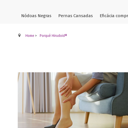
Nódoas Negras
Pernas Cansadas
Eficácia com
Home
>
Porquê Hirudoid®