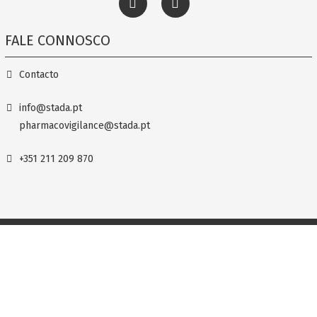
FALE CONNOSCO
Contacto
info@stada.pt
pharmacovigilance@stada.pt
+351 211 209 870
Termos e Condições
Política de privacidade
Ciclum Farma, Unipessoal Lda. / STADA, Lda., Quinta da Fonte, Edif. D. Amélia
2770-229, Paço de Arcos
©CICLUM/STADA 2026