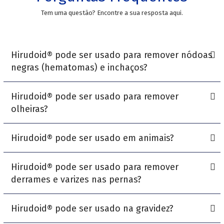
Tem uma questão? Encontre a sua resposta aqui.
Hirudoid® pode ser usado para remover nódoas
negras (hematomas) e inchaços?
Hirudoid® pode ser usado para remover
O
medicamento
pode ser usado em hematomas pequenos causados
olheiras?
por traumas ou contusões leves. A sua utilização não substitui o
aconselhamento médico se houver dor intensa ou suspeita de lesão
de tecidos profundos.
Hirudoid® pode ser usado em animais?
Não foram realizados estudos clínicos a esse respeito, portanto o
produto não está indicado para essa situação específica. Além disso,
o uso perto de mucosas não é recomendado.
Hirudoid® pode ser usado para remover
Não são conhecidos efeitos sobre a utilização de
Hirudoid®
em
derrames e varizes nas pernas?
animais.
Hirudoid® pode ser usado na gravidez?
O
Hirudoid®
é indicado no tratamento auxiliar de varizes, mas não as
elimina ou previne seu aparecimento.