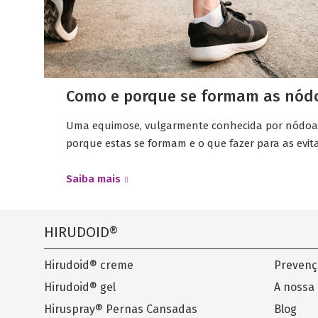
Como e porque se formam as nód
Uma equimose, vulgarmente conhecida por nódoa n
porque estas se formam e o que fazer para as evita
Saiba mais
HIRUDOID®
Hirudoid® creme
Prevenç
Hirudoid® gel
A nossa
Hiruspray® Pernas Cansadas
Blog