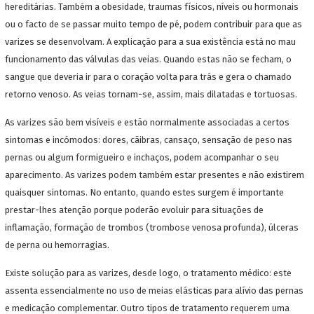
hereditárias. Também a obesidade, traumas físicos, níveis ou hormonais
ou o facto de se passar muito tempo de pé, podem contribuir para que as
varizes se desenvolvam. A explicação para a sua existência está no mau
funcionamento das válvulas das veias. Quando estas não se fecham, o
sangue que deveria ir para o coração volta para trás e gera o chamado
retorno venoso. As veias tornam-se, assim, mais dilatadas e tortuosas.
As varizes são bem visíveis e estão normalmente associadas a certos
sintomas e incómodos: dores, cãibras, cansaço, sensação de peso nas
pernas ou algum formigueiro e inchaços, podem acompanhar o seu
aparecimento. As varizes podem também estar presentes e não existirem
quaisquer sintomas. No entanto, quando estes surgem é importante
prestar-lhes atenção porque poderão evoluir para situações de
inflamação, formação de trombos (trombose venosa profunda), úlceras
de perna ou hemorragias.
Existe solução para as varizes, desde logo, o tratamento médico: este
assenta essencialmente no uso de meias elásticas para alívio das pernas
e medicação complementar. Outro tipos de tratamento requerem uma