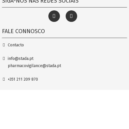
SIGA-NOS NAS REDES SOCIAIS
FALE CONNOSCO
Contacto
info@stada.pt
pharmacovigilance@stada.pt
+351 211 209 870
Termos e Condições
Política de privacidade
Ciclum Farma, Unipessoal Lda. / STADA, Lda., Quinta da Fonte, Edif. D. Amélia