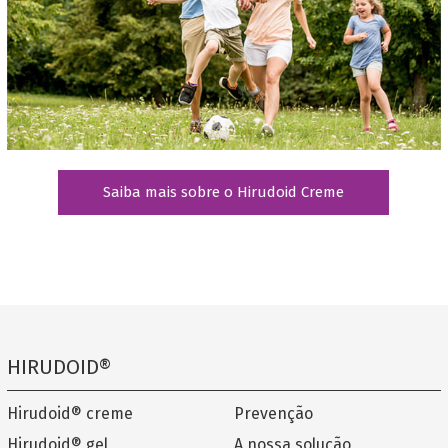
Saiba mais sobre o Hirudoid Creme
HIRUDOID®
Hirudoid® creme
Prevenção
Hirudoid® gel
A nossa solução